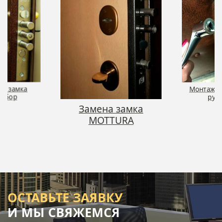
на замка
Монтаж д
льбор
руч
Замена замка
MOTTURA
ОСТАВЬТЕ ЗАЯВКУ
И МЫ СВЯЖЕМСЯ