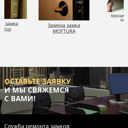
на замка
Монтаж д
льбор
руч
Замена замка
MOTTURA
ОСТАВЬТЕ ЗАЯВКУ
И МЫ СВЯЖЕМСЯ
С ВАМИ!
Служба ремонта замков