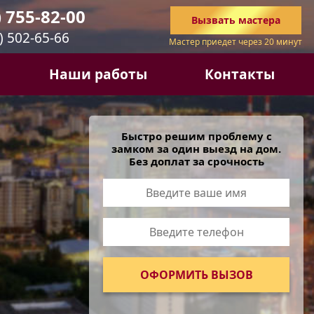
) 755-82-00
Вызвать
мастера
) 502-65-66
Мастер приедет через 20 минут
Наши работы
Контакты
Быстро решим проблему с
замком за один выезд на дом.
Без доплат за срочность