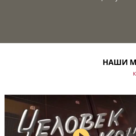
НАШИ М
К