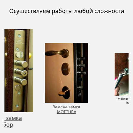
Осуществляем работы любой сложности
на замка
Монтаж д
льбор
руч
Замена замка
MOTTURA