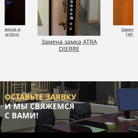
 замков и
Замена 
й Pandoor
ГАРД
Замена замка ATRA
DIERRE
ОСТАВЬТЕ ЗАЯВКУ
И МЫ СВЯЖЕМСЯ
С ВАМИ!