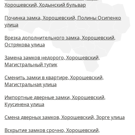
Хорошевский, Ходынский бульвар
Починка замка, Хорошевский, Полины Осипенко
улица
Врезка дополнительного замка, Хорошевский,
Острякова улица
Замена замков недорого, Хорошевский,
Магистральный тупик
Cменить замки в квартире, Хорошевский,
Магистральная улица
Импортные дверные замки, Хорошевский,
Куусинена улица
Смена дверных замков, Хорошевский, Зорге улица
Вскрытие замков срочно, Хорошевский,