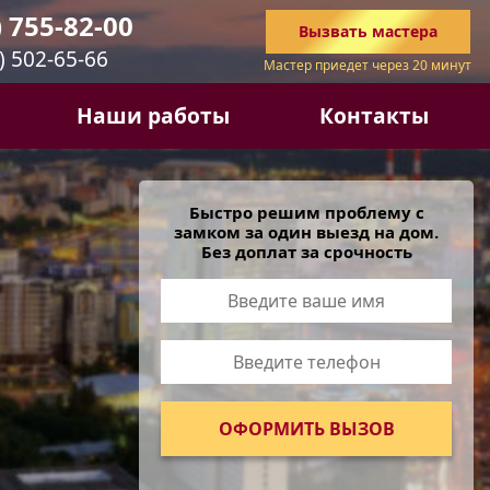
) 755-82-00
Вызвать
мастера
) 502-65-66
Мастер приедет через 20 минут
Наши работы
Контакты
Быстро решим проблему с
замком за один выезд на дом.
Без доплат за срочность