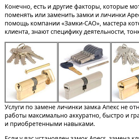
Конечно, есть и другие факторы, которые м
поменять или заменить замки и личинки Apec
помощь компании «Замки-САО», мастера ко
клиента, знают специфику деятельности, тон
Услуги по замене личинки замка Апекс не о
работы максимально аккуратно, быстро и г
и приобретенными навыками.
Если у вас установлен замок Apecs, замена к