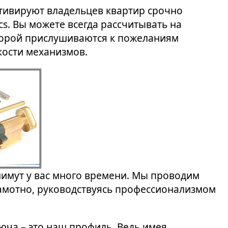
отивируют владельцев квартир срочно
s. Вы можете всегда рассчитывать на
торой прислушиваются к пожеланиям
кости механизмов.
тнимут у вас много времени. Мы проводим
рамотно, руководствуясь профессионализмом
люча – это наш профиль. Ведь имея