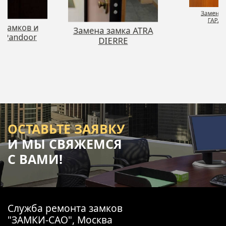
 замков и
Замена 
й Pandoor
ГАРД
Замена замка ATRA
DIERRE
ОСТАВЬТЕ ЗАЯВКУ
И МЫ СВЯЖЕМСЯ
С ВАМИ!
Служба ремонта замков
"ЗАМКИ-САО", Москва