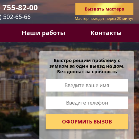
) 755-82-00
Вызвать
мастера
) 502-65-66
Мастер приедет через 20 минут
Наши работы
Контакты
Быстро решим проблему с
замком за один выезд на дом.
Без доплат за срочность