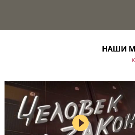
НАШИ М
К