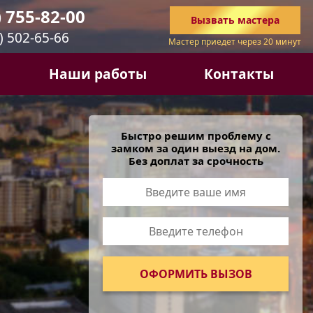
) 755-82-00
Вызвать
мастера
) 502-65-66
Мастер приедет через 20 минут
Наши работы
Контакты
Быстро решим проблему с
замком за один выезд на дом.
Без доплат за срочность