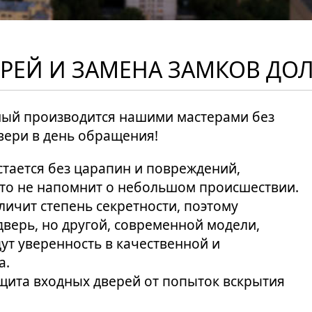
ЕРЕЙ И ЗАМЕНА ЗАМКОВ ДО
дный производится нашими мастерами без
вери в день обращения!
стается без царапин и повреждений,
что не напомнит о небольшом происшествии.
личит степень секретности, поэтому
дверь, но другой, современной модели,
ут уверенность в качественной и
а.
щита входных дверей от попыток вскрытия