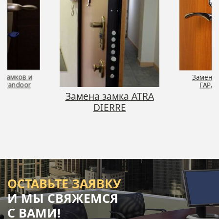
 замков и
Замена 
й Pandoor
ГАРД
Замена замка ATRA
DIERRE
ОСТАВЬТЕ ЗАЯВКУ
И МЫ СВЯЖЕМСЯ
С ВАМИ!