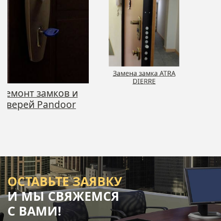
 замков и
Замена 
й Pandoor
ГАРД
Замена замка ATRA
DIERRE
ОСТАВЬТЕ ЗАЯВКУ
И МЫ СВЯЖЕМСЯ
С ВАМИ!