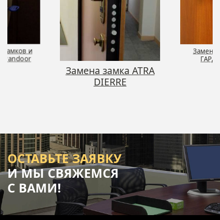
 замков и
Замена 
й Pandoor
ГАРД
Замена замка ATRA
DIERRE
ОСТАВЬТЕ ЗАЯВКУ
И МЫ СВЯЖЕМСЯ
С ВАМИ!