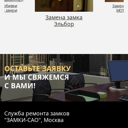
Монтаж д
на замка
руч
льбор
Замена замка
MOTTURA
ОСТАВЬТЕ ЗАЯВКУ
И МЫ СВЯЖЕМСЯ
С ВАМИ!
Служба ремонта замков
"ЗАМКИ-САО", Москва