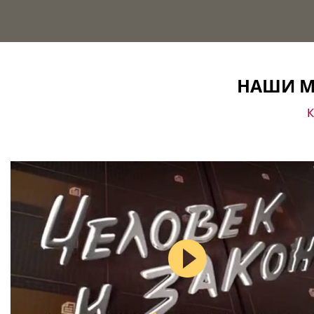
НАШИ М
К