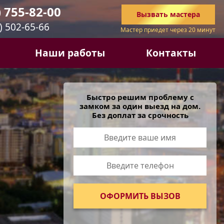
) 755-82-00
Вызвать
мастера
) 502-65-66
Мастер приедет через 20 минут
Наши работы
Контакты
Быстро решим проблему с
замком за один выезд на дом.
Без доплат за срочность