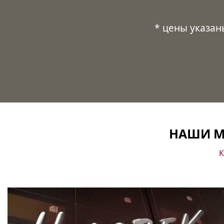
* цены указан
НАШИ М
К