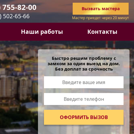
) 755-82-00
Вызвать
мастера
) 502-65-66
Мастер приедет через 20 минут
Наши работы
Контакты
Быстро решим проблему с
замком за один выезд на дом.
Без доплат за срочность