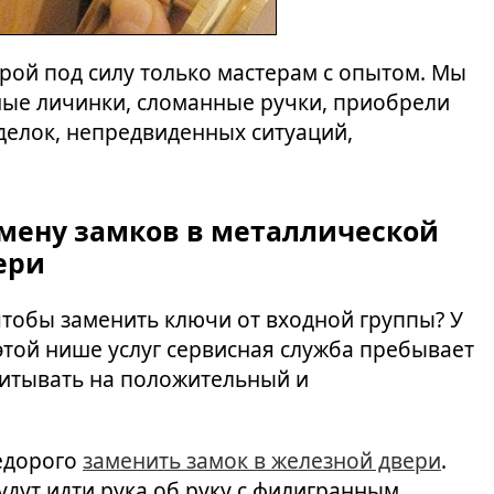
орой под силу только мастерам с опытом. Мы
ые личинки, сломанные ручки, приобрели
делок, непредвиденных ситуаций,
мену замков в металлической
ери
 чтобы заменить ключи от входной группы? У
 этой нише услуг сервисная служба пребывает
считывать на положительный и
едорого
заменить замок в железной двери
.
дут идти рука об руку с филигранным