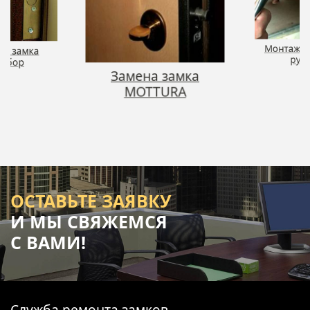
на замка
Монтаж д
льбор
руч
Замена замка
MOTTURA
ОСТАВЬТЕ ЗАЯВКУ
И МЫ СВЯЖЕМСЯ
С ВАМИ!
Служба ремонта замков