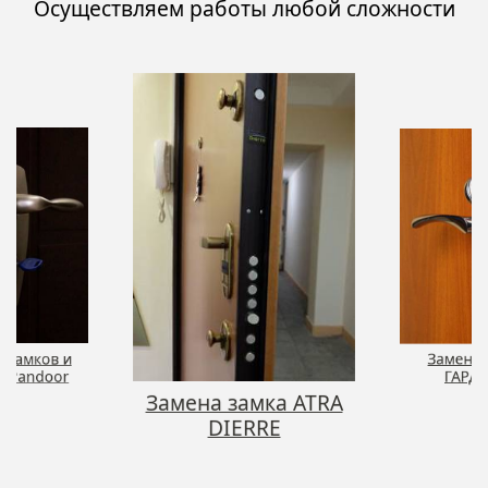
Осуществляем работы любой сложности
 замков и
Замена 
й Pandoor
ГАРД
Замена замка ATRA
DIERRE