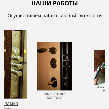
НАШИ РАБОТЫ
Осуществляем работы любой сложности
на замка
Монтаж д
льбор
руч
Замена замка
MOTTURA