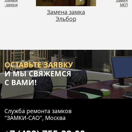
на замка
руч
льбор
Замена замка
MOTTURA
ОСТАВЬТЕ ЗАЯВКУ
И МЫ СВЯЖЕМСЯ
С ВАМИ!
Служба ремонта замков
"ЗАМКИ-САО", Москва