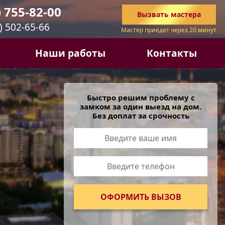
) 755-82-00
Вызвать
мастера
) 502-65-66
Мастер приедет через 20 минут
Наши работы
Контакты
Быстро решим проблему с
замком за один выезд на дом.
Без доплат за срочность