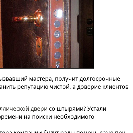
ызвавший мастера, получит долгосрочные
ранить репутацию чистой, а доверие клиентов
ллической двери
со штырями? Устали
времени на поиски необходимого
астера компании будут рады помочь даже при